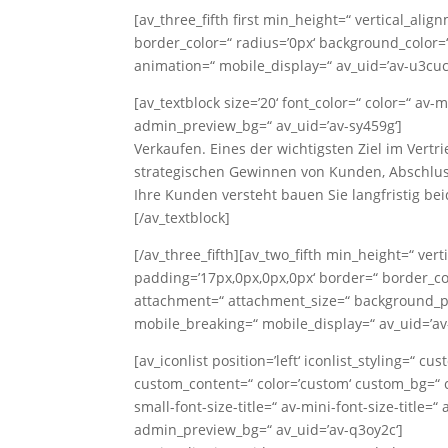
[av_three_fifth first min_height=“ vertical_al
border_color=“ radius=’0px‘ background_color=“
animation=“ mobile_display=“ av_uid=’av-u3cuc
[av_textblock size=’20‘ font_color=“ color=“ av-
admin_preview_bg=“ av_uid=’av-sy459g‘]
Verkaufen. Eines der wichtigsten Ziel im Vertr
strategischen Gewinnen von Kunden, Abschlu
Ihre Kunden versteht bauen Sie langfristig be
[/av_textblock]
[/av_three_fifth][av_two_fifth min_height=“ ver
padding=’17px,0px,0px,0px‘ border=“ border_col
attachment=“ attachment_size=“ background_pos
mobile_breaking=“ mobile_display=“ av_uid=’a
[av_iconlist position=’left‘ iconlist_styling=“ c
custom_content=“ color=’custom‘ custom_bg=“ 
small-font-size-title=“ av-mini-font-size-title=
admin_preview_bg=“ av_uid=’av-q3oy2c‘]