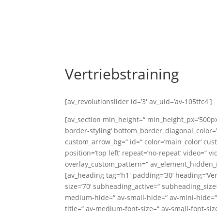
Vertriebstraining
[av_revolutionslider id=’3′ av_uid=’av-105tfc4′]
[av_section min_height=“ min_height_px=’500px
border-styling‘ bottom_border_diagonal_color
custom_arrow_bg=“ id=“ color=’main_color‘ cust
position=’top left‘ repeat=’no-repeat‘ video=“ v
overlay_custom_pattern=“ av_element_hidden_in
[av_heading tag=’h1′ padding=’30‘ heading=’Ver
size=’70‘ subheading_active=“ subheading_size
medium-hide=“ av-small-hide=“ av-mini-hide=“ a
title=“ av-medium-font-size=“ av-small-font-siz