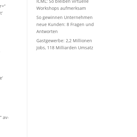
ICML: So bleiben virtuelle
r=“
Workshops aufmerksam
t‘
So gewinnen Unternehmen
neue Kunden: 8 Fragen und
Antworten
Gastgewerbe: 2,2 Millionen
Jobs, 118 Milliarden Umsatz
r
e‘
“
“ av-