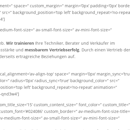
ignment=“ space=“ custom_margin=“ margin=’0px‘ padding=’0px‘ borde
 src=“ background_position=’top left‘ background_repeat=’no-repea
4′]
medium-font-size=“ av-small-font-size=“ av-mini-font-size=“
ieb.
Wir trainieren
Ihre Techniker, Berater und Verkäufer im
ssstärke und
messbarem Vertriebserfolg
. Durch einen Vertrieb de
iderseits ertragreiche Beziehungen auf.
tical_alignment=’av-align-top‘ space=“ margin=’0px‘ margin_sync=’tru
or=“ radius=’0px‘ radius_sync=’true‘ background_color=“ src=“
ition=’top left‘ background_repeat=’no-repeat‘ animation=“
v-qnd3w4′]
ustom_title_size=’15‘ custom_content_size=“ font_color=“ custom_title=
custom_font=’#024086′ custom_border=“ av-medium-font-size-title=
“ av-medium-font-size=“ av-small-font-size=“ av-mini-font-size=“