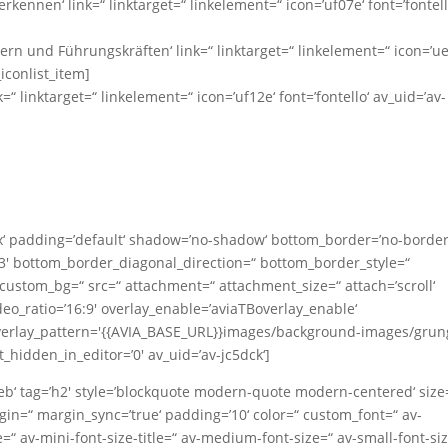
rkennen‘ link=“ linktarget=“ linkelement=“ icon=’uf07e‘ font=’fontell
itern und Führungskräften‘ link=“ linktarget=“ linkelement=“ icon=’u
iconlist_item]
k=“ linktarget=“ linkelement=“ icon=’uf12e‘ font=’fontello‘ av_uid=’av-
x‘ padding=’default‘ shadow=’no-shadow‘ bottom_border=’no-border
3′ bottom_border_diagonal_direction=“ bottom_border_style=“
 custom_bg=“ src=“ attachment=“ attachment_size=“ attach=’scroll‘
ideo_ratio=’16:9′ overlay_enable=’aviaTBoverlay_enable‘
′ overlay_pattern='{{AVIA_BASE_URL}}images/background-images/grun
_hidden_in_editor=’0′ av_uid=’av-jc5dck‘]
ieb‘ tag=’h2′ style=’blockquote modern-quote modern-centered‘ size
in=“ margin_sync=’true‘ padding=’10‘ color=“ custom_font=“ av-
e=“ av-mini-font-size-title=“ av-medium-font-size=“ av-small-font-si