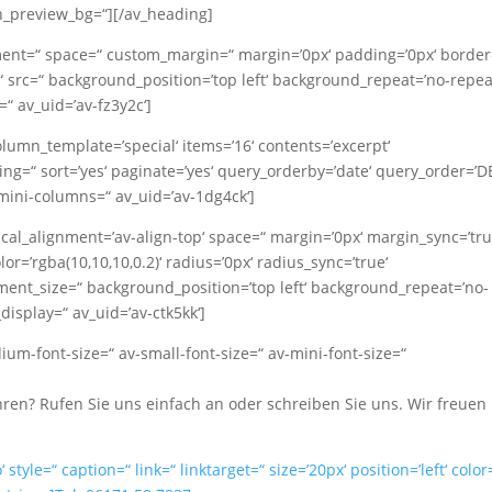
n_preview_bg=“][/av_heading]
gnment=“ space=“ custom_margin=“ margin=’0px‘ padding=’0px‘ border
 src=“ background_position=’top left‘ background_repeat=’no-repea
“ av_uid=’av-fz3y2c‘]
olumn_template=’special‘ items=’16‘ contents=’excerpt‘
ing=“ sort=’yes‘ paginate=’yes‘ query_orderby=’date‘ query_order=’D
ini-columns=“ av_uid=’av-1dg4ck‘]
ical_alignment=’av-align-top‘ space=“ margin=’0px‘ margin_sync=’tru
r=’rgba(10,10,10,0.2)‘ radius=’0px‘ radius_sync=’true‘
ent_size=“ background_position=’top left‘ background_repeat=’no-
isplay=“ av_uid=’av-ctk5kk‘]
dium-font-size=“ av-small-font-size=“ av-mini-font-size=“
ren? Rufen Sie uns einfach an oder schreiben Sie uns. Wir freuen
style=“ caption=“ link=“ linktarget=“ size=’20px‘ position=’left‘ color