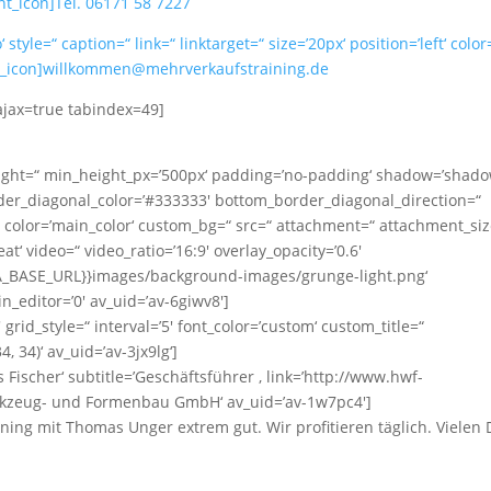
nt_icon]Tel. 06171 58 7227
style=“ caption=“ link=“ linktarget=“ size=’20px‘ position=’left‘ color
ont_icon]willkommen@mehrverkaufstraining.de
 ajax=true tabindex=49]
eight=“ min_height_px=’500px‘ padding=’no-padding‘ shadow=’shado
der_diagonal_color=’#333333′ bottom_border_diagonal_direction=“
 color=’main_color‘ custom_bg=“ src=“ attachment=“ attachment_siz
eat‘ video=“ video_ratio=’16:9′ overlay_opacity=’0.6′
VIA_BASE_URL}}images/background-images/grunge-light.png‘
_editor=’0′ av_uid=’av-6giwv8′]
 grid_style=“ interval=’5′ font_color=’custom‘ custom_title=“
 34)‘ av_uid=’av-3jx9lg‘]
Fischer‘ subtitle=’Geschäftsführer ‚ link=’http://www.hwf-
rkzeug- und Formenbau GmbH‘ av_uid=’av-1w7pc4′]
ing mit Thomas Unger extrem gut. Wir profitieren täglich. Vielen