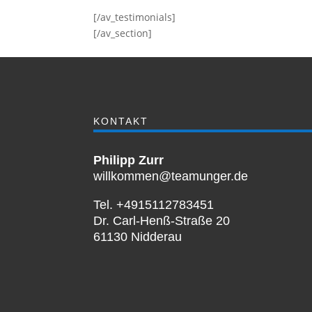
[/av_testimonials]
[/av_section]
KONTAKT
Philipp Zurr
willkommen@teamunger.de
Tel. +4915112783451
Dr. Carl-Henß-Straße 20
61130 Nidderau