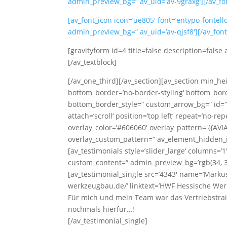
admin_preview_bg=“ av_uid=’av-9graxg‘][/av_fo
[av_font_icon icon=’ue805′ font=’entypo-fontello‘ 
admin_preview_bg=“ av_uid=’av-qjsf8′][/av_f
[gravityform id=4 title=false description=false
[/av_textblock]
[/av_one_third][/av_section][av_section min_h
bottom_border=’no-border-styling‘ bottom_bor
bottom_border_style=“ custom_arrow_bg=“ id=“
attach=’scroll‘ position=’top left‘ repeat=’no-rep
overlay_color=’#606060′ overlay_pattern='{{A
overlay_custom_pattern=“ av_element_hidden_in
[av_testimonials style=’slider_large‘ columns=’1′
custom_content=“ admin_preview_bg=’rgb(34, 34,
[av_testimonial_single src=’4343′ name=’Markus 
werkzeugbau.de/‘ linktext=’HWF Hessische We
Für mich und mein Team war das Vertriebstrain
nochmals hierfür…!
[/av_testimonial_single]