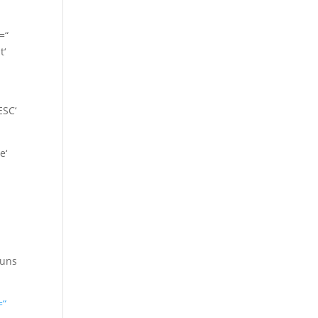
=“
t‘
ESC‘
e‘
 uns
=“