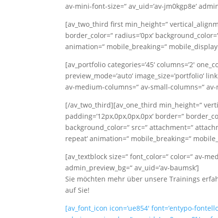
av-mini-font-size=“ av_uid=’av-jm0kgp8e‘ admi
[av_two_third first min_height=“ vertical_ali
border_color=“ radius=’0px‘ background_color=“
animation=“ mobile_breaking=“ mobile_display=
[av_portfolio categories=’45‘ columns=’2′ one_c
preview_mode=’auto‘ image_size=’portfolio‘ link
av-medium-columns=“ av-small-columns=“ av-m
[/av_two_third][av_one_third min_height=“ vert
padding=’12px,0px,0px,0px‘ border=“ border_colo
background_color=“ src=“ attachment=“ attachm
repeat‘ animation=“ mobile_breaking=“ mobile_d
[av_textblock size=“ font_color=“ color=“ av-me
admin_preview_bg=“ av_uid=’av-baumsk‘]
Sie möchten mehr über unsere Trainings erfah
auf Sie!
[av_font_icon icon=’ue854′ font=’entypo-fontello‘ 