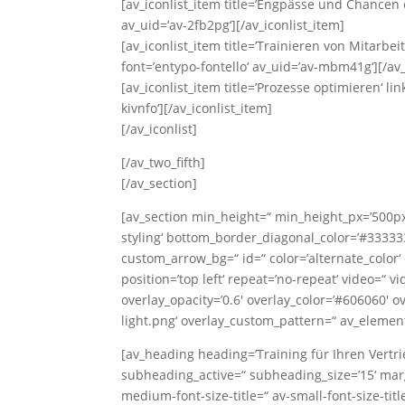
[av_iconlist_item title=’Engpässe und Chancen e
av_uid=’av-2fb2pg‘][/av_iconlist_item]
[av_iconlist_item title=’Trainieren von Mitarbe
font=’entypo-fontello‘ av_uid=’av-mbm41g‘][/av_
[av_iconlist_item title=’Prozesse optimieren‘ lin
kivnfo‘][/av_iconlist_item]
[/av_iconlist]
[/av_two_fifth]
[/av_section]
[av_section min_height=“ min_height_px=’500p
styling‘ bottom_border_diagonal_color=’#33333
custom_arrow_bg=“ id=“ color=’alternate_color‘
position=’top left‘ repeat=’no-repeat‘ video=“ v
overlay_opacity=’0.6′ overlay_color=’#606060
light.png‘ overlay_custom_pattern=“ av_element
[av_heading heading=’Training für Ihren Vertr
subheading_active=“ subheading_size=’15‘ marg
medium-font-size-title=“ av-small-font-size-titl