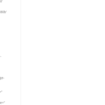
o‘
e80b‘
-
ge-
=“
ze=“