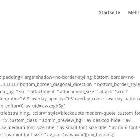
Startseite
Mehr
‘ padding=’large‘ shadow=’no-border-styling‘ bottom_border=’no-
=’#333333′ bottom_border_diagonal_direction=“ bottom_border_style
om_bg=“ src=“ attachment=“ attachment_size=“ attach=’scroll‘
ideo_ratio=’16:9′ overlay_opacity=’0.5′ overlay_color=“ overlay_patter
_editor=’0′ av_uid=’av-xogh5g‘]
triebstraining
.
‚ color=“ style=’blockquote modern-quote‘ custom_fo
=’15‘ custom_class=“ admin_preview_bg=“ av-desktop-hide=“ av-
v-medium-font-size-title=“ av-small-font-size-title=“ av-mini-font-
e=“ av-mini-font-size=“ av_uid=’av-wjxaac‘][/av_heading]