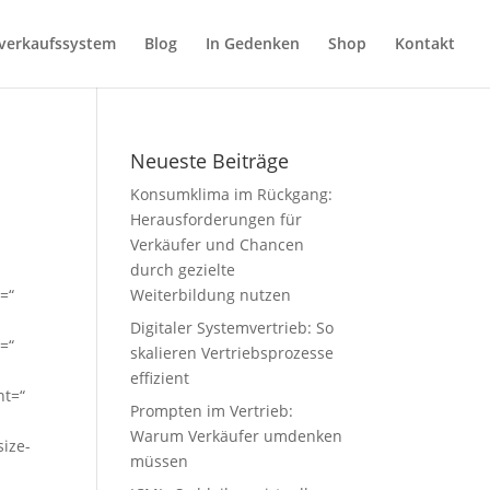
verkaufssystem
Blog
In Gedenken
Shop
Kontakt
Neueste Beiträge
Konsumklima im Rückgang:
Herausforderungen für
Verkäufer und Chancen
durch gezielte
=“
Weiterbildung nutzen
Digitaler Systemvertrieb: So
n=“
skalieren Vertriebsprozesse
effizient
nt=“
Prompten im Vertrieb:
Warum Verkäufer umdenken
size-
müssen