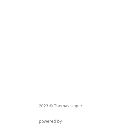
2023 © Thomas Unger
powered by
twenty seconds – Homepages für
Unternehmer